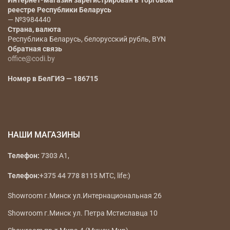
Наименование юридического лица
— ООО «Коди
Фэшн Групп»
Юридический адрес
— РБ, г. Минск, ул.
Радиальная 11Б, офис 12Б инд 220070
Регистрационный номер, дата регистрации,
регистрирующий орган
— 193666647, 17.01.2023г., Мингорисполком
Интернет-магазин зарегистрирован в Торговом
реестре Республики Беларусь
— №3984440
Страна, валюта
Республика Беларусь, белорусский рубль, BYN
Обратная связь
office@codi.by
Номер в БелГИЭ — 186715