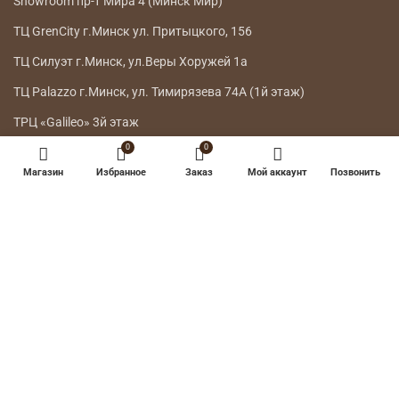
НАШИ МАГАЗИНЫ
Телефон:
7303
A1,
Телефон:
+375 44 778 8115
МТС, life:)
Showroom г.Минск ул.Интернациональная 26
0
0
Showroom г.Минск ул. Петра Мстиславца 10
Магазин
Избранное
Заказ
Мой аккаунт
Позвонить
Showroom пр-т Мира 4 (Минск Мир)
ТЦ GrenCity г.Минск ул. Притыцкого, 156
ТЦ Силуэт г.Минск, ул.Веры Хоружей 1а
ТЦ Palazzo г.Минск, ул. Тимирязева 74А (1й этаж)
ТРЦ «Galileo» 3й этаж
ГЛАВНОЕ МЕНЮ
КАТАЛОГ