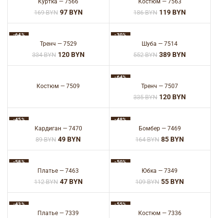
Куртка — 7566
Костюм — 7563
97
BYN
119
BYN
169
BYN
186
BYN
-64%
-30%
Тренч — 7529
Шуба — 7514
120
BYN
389
BYN
334
BYN
552
BYN
-64%
Костюм — 7509
Тренч — 7507
120
BYN
335
BYN
-45%
-48%
Кардиган — 7470
Бомбер — 7469
49
BYN
85
BYN
89
BYN
164
BYN
-58%
-50%
Платье — 7463
Юбка — 7349
47
BYN
55
BYN
112
BYN
109
BYN
-43%
-55%
Платье — 7339
Костюм — 7336