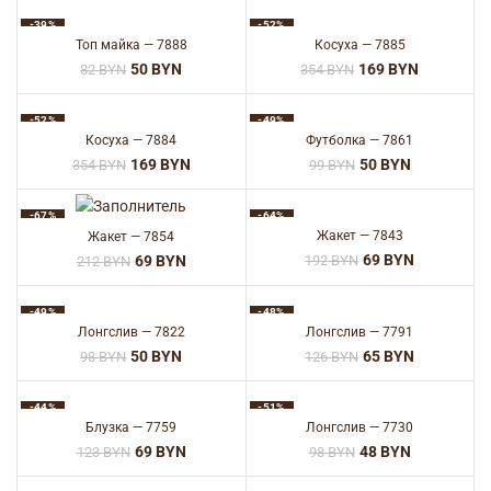
-39%
-52%
Топ майка — 7888
Косуха — 7885
50
BYN
169
BYN
82
BYN
354
BYN
-52%
-49%
Косуха — 7884
Футболка — 7861
169
BYN
50
BYN
354
BYN
99
BYN
-67%
-64%
Жакет — 7843
Жакет — 7854
69
BYN
192
BYN
69
BYN
212
BYN
-49%
-48%
Лонгслив — 7822
Лонгслив — 7791
50
BYN
65
BYN
98
BYN
126
BYN
-44%
-51%
Блузка — 7759
Лонгслив — 7730
69
BYN
48
BYN
123
BYN
98
BYN