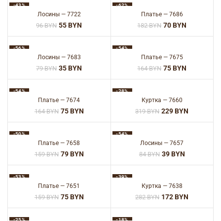
-43%
-62%
Лосины — 7722
Платье — 7686
55
BYN
70
BYN
96
BYN
182
BYN
-56%
-54%
Лосины — 7683
Платье — 7675
35
BYN
75
BYN
79
BYN
164
BYN
-54%
-28%
Платье — 7674
Куртка — 7660
75
BYN
229
BYN
164
BYN
319
BYN
-50%
-54%
Платье — 7658
Лосины — 7657
79
BYN
39
BYN
159
BYN
84
BYN
-53%
-39%
Платье — 7651
Куртка — 7638
75
BYN
172
BYN
159
BYN
282
BYN
-25%
-18%