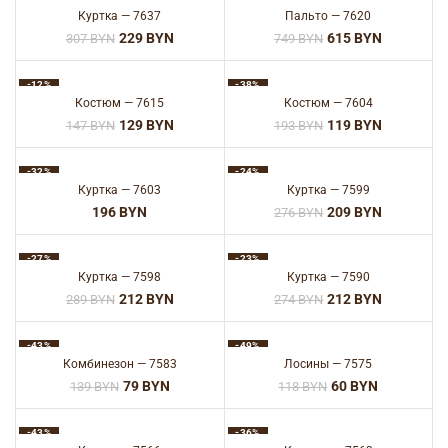
Куртка — 7637
Пальто — 7620
229
BYN
615
BYN
307
BYN
749
BYN
-12%
-38%
Костюм — 7615
Костюм — 7604
129
BYN
119
BYN
147
BYN
193
BYN
-32%
-24%
Куртка — 7603
Куртка — 7599
BYN
209
BYN
276
BYN
-27%
-23%
Куртка — 7598
Куртка — 7590
212
BYN
212
BYN
289
BYN
274
BYN
-43%
-49%
Комбинезон — 7583
Лосины — 7575
79
BYN
60
BYN
139
BYN
118
BYN
-43%
-36%