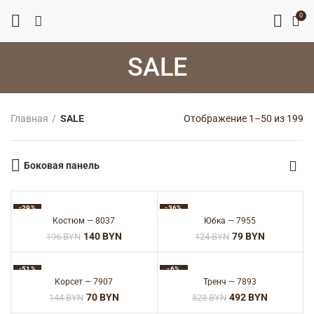
0
SALE
Со
Главная
SALE
Отображение 1–50 из 199
с
не
Боковая панель
-29%
-36%
Костюм — 8037
Юбка — 7955
140
BYN
79
BYN
196
BYN
124
BYN
-51%
-6%
Корсет — 7907
Тренч — 7893
70
BYN
492
BYN
144
BYN
523
BYN