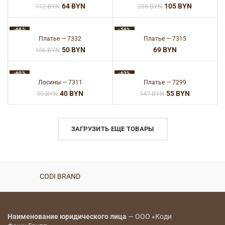
64
BYN
105
BYN
112
BYN
235
BYN
-68%
-56%
Платье — 7332
Платье — 7315
50
BYN
BYN
156
BYN
-60%
-63%
Лосины — 7311
Платье — 7299
40
BYN
55
BYN
99
BYN
147
BYN
ЗАГРУЗИТЬ ЕЩЕ ТОВАРЫ
CODI BRAND
CODI BRAND
Наименование юридического лица
— ООО «Коди