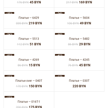
45
BYN
169
BYN
176
BYN
217
BYN
-35%
-54%
Платье — 6429
Платье — 5604
219
BYN
49
BYN
335
BYN
106
BYN
-54%
-66%
Платье — 5513
Платье — 5482
51
BYN
29
BYN
112
BYN
86
BYN
-83%
-41%
Платье — 4269
Платье — 4245
15
BYN
45
BYN
86
BYN
76
BYN
-12%
-12%
Платье over — 040T
Платье — 030T
150
BYN
BYN
170
BYN
-13%
Платье — 016T-1
175
BYN
200
BYN