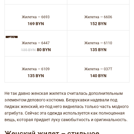
Жилетка — 6693
Жилетка — 6606
BYN
BYN
-41%
Жилетка — 6447
Жилетка — 6110
80
BYN
BYN
135
BYN
Жилетка — 6109
Жилетка — 037T
BYN
BYN
Не так давно женская жилетка считалась дополнительным
элементом делового костюма. Безрукавки надевали под
пиджак женский
, из-под него виднелась только часть модного
атрибута. Сейчас эта одежда используется как полноценная
вещь, которая придает луку самобытность и оригинальность.
Женский жилет – стильное