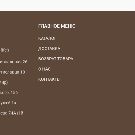
ГЛАВНОЕ МЕНЮ
КАТАЛОГ
ДОСТАВКА
life:)
ВОЗВРАТ ТОВАРА
циональная 26
О НАС
стиславца 10
КОНТАКТЫ
Мир)
кого, 156
ружей 1а
зева 74А (1й