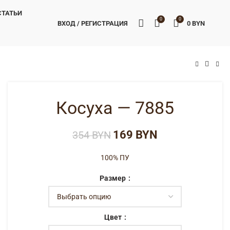
СТАТЬИ
0
0
ВХОД / РЕГИСТРАЦИЯ
0
BYN
BYN
BYN
BYN
BYN
Косуха — 7885
169
BYN
354
BYN
100% ПУ
Размер
Цвет