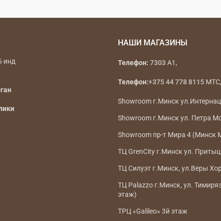
НАШИ МАГАЗИНЫ
Б инд
Телефон:
7303
A1,
Телефон:
+375 44 778 8115
МТС, 
рган
Showroom г.Минск ул.Интерна
лики
Showroom г.Минск ул. Петра М
Showroom пр-т Мира 4 (Минск 
ТЦ GrenCity г.Минск ул. Притыц
ТЦ Силуэт г.Минск, ул.Веры Хо
ТЦ Palazzo г.Минск, ул. Тимиря
этаж)
ТРЦ «Galileo» 3й этаж