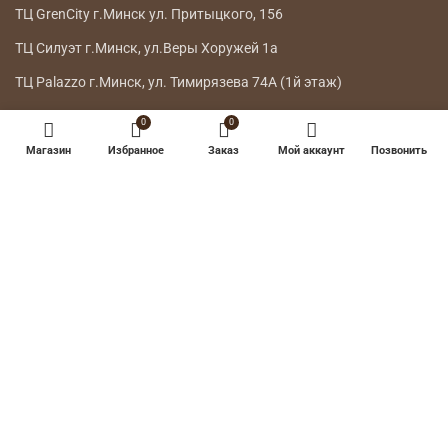
ТЦ GrenCity г.Минск ул. Притыцкого, 156
ТЦ Силуэт г.Минск, ул.Веры Хоружей 1а
ТЦ Palazzo г.Минск, ул. Тимирязева 74А (1й этаж)
ТРЦ «Galileo» 3й этаж
0
0
Магазин
Избранное
Заказ
Мой аккаунт
Позвонить
ГЛАВНОЕ МЕНЮ
КАТАЛОГ
ДОСТАВКА
ВОЗВРАТ ТОВАРА
О НАС
КОНТАКТЫ