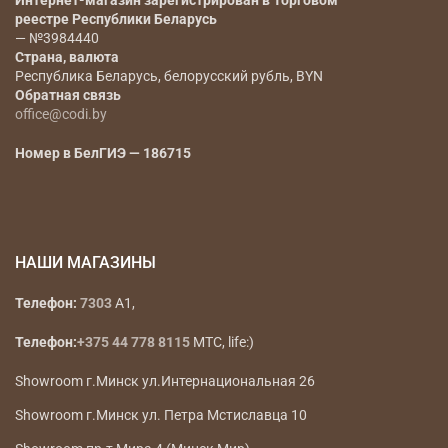
Наименование юридического лица
— ООО «Коди
Фэшн Групп»
Юридический адрес
— РБ, г. Минск, ул.
Радиальная 11Б, офис 12Б инд 220070
Регистрационный номер, дата регистрации,
регистрирующий орган
— 193666647, 17.01.2023г., Мингорисполком
Интернет-магазин зарегистрирован в Торговом
реестре Республики Беларусь
— №3984440
Страна, валюта
Республика Беларусь, белорусский рубль, BYN
Обратная связь
office@codi.by
Номер в БелГИЭ — 186715