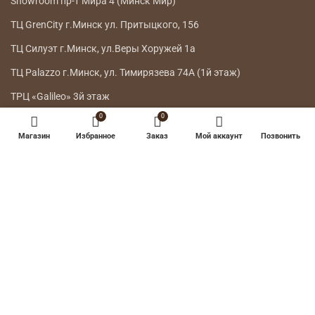
НАШИ МАГАЗИНЫ
Телефон:
7303
A1,
Телефон:
+375 44 778 8115
МТС, life:)
Showroom г.Минск ул.Интернациональная 26
0
0
Showroom г.Минск ул. Петра Мстиславца 10
Магазин
Избранное
Заказ
Мой аккаунт
Позвонить
Showroom пр-т Мира 4 (Минск Мир)
ТЦ GrenCity г.Минск ул. Притыцкого, 156
ТЦ Силуэт г.Минск, ул.Веры Хоружей 1а
ТЦ Palazzo г.Минск, ул. Тимирязева 74А (1й этаж)
ТРЦ «Galileo» 3й этаж
ГЛАВНОЕ МЕНЮ
КАТАЛОГ