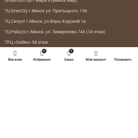
Showroom пр-т Мира 4 (Минск Мир)
ТЦ GrenCity г.Минск ул. Притыцкого, 156
ТЦ Силуэт г.Минск, ул.Веры Хоружей 1а
ТЦ Palazzo г.Минск, ул. Тимирязева 74А (1й этаж)
ТРЦ «Galileo» 3й этаж
0
0
ГЛАВНОЕ МЕНЮ
Магазин
Избранное
Заказ
Мой аккаунт
Позвонить
КАТАЛОГ
ДОСТАВКА
ВОЗВРАТ ТОВАРА
О НАС
КОНТАКТЫ