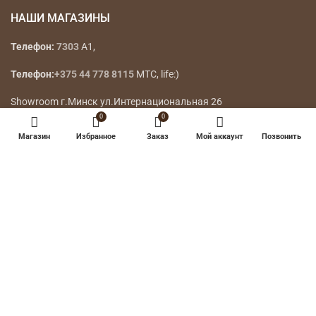
Обратная связь
office@codi.by
Номер в БелГИЭ — 186715
0
0
НАШИ МАГАЗИНЫ
Магазин
Избранное
Заказ
Мой аккаунт
Позвонить
Телефон:
7303
A1,
Телефон:
+375 44 778 8115
МТС, life:)
Showroom г.Минск ул.Интернациональная 26
Showroom г.Минск ул. Петра Мстиславца 10
Showroom пр-т Мира 4 (Минск Мир)
ТЦ GrenCity г.Минск ул. Притыцкого, 156
ТЦ Силуэт г.Минск, ул.Веры Хоружей 1а