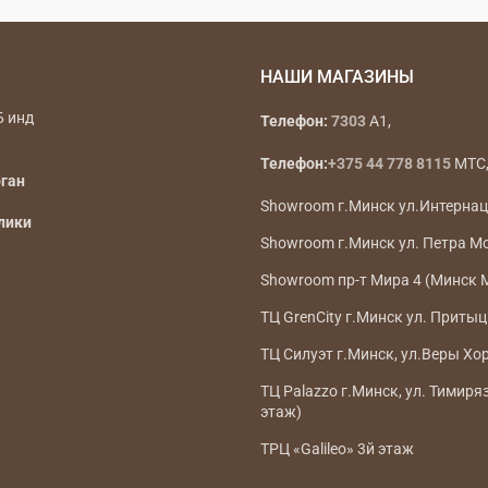
НАШИ МАГАЗИНЫ
Б инд
Телефон:
7303
A1,
Телефон:
+375 44 778 8115
МТС, 
рган
Showroom г.Минск ул.Интерна
лики
Showroom г.Минск ул. Петра М
Showroom пр-т Мира 4 (Минск 
ТЦ GrenCity г.Минск ул. Притыц
ТЦ Силуэт г.Минск, ул.Веры Хо
ТЦ Palazzo г.Минск, ул. Тимиря
этаж)
ТРЦ «Galileo» 3й этаж