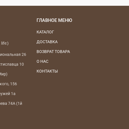
ГЛАВНОЕ МЕНЮ
КАТАЛОГ
ДОСТАВКА
life:)
ВОЗВРАТ ТОВАРА
циональная 26
О НАС
стиславца 10
КОНТАКТЫ
Мир)
кого, 156
ружей 1а
зева 74А (1й