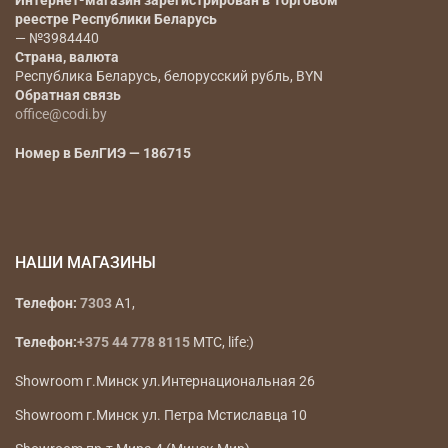
Наименование юридического лица
— ООО «Коди
Фэшн Групп»
Юридический адрес
— РБ, г. Минск, ул.
Радиальная 11Б, офис 12Б инд 220070
Регистрационный номер, дата регистрации,
регистрирующий орган
— 193666647, 17.01.2023г., Мингорисполком
Интернет-магазин зарегистрирован в Торговом
реестре Республики Беларусь
— №3984440
Страна, валюта
Республика Беларусь, белорусский рубль, BYN
Обратная связь
office@codi.by
Номер в БелГИЭ — 186715