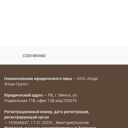
-10%
-10%
Джинсы — 7938
116
BYN
129
BYN
Джинсы — 7939
89
BYN
99
BYN
CODI BRAND
CODI BRAND