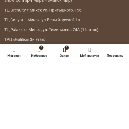
НАШИ МАГАЗИНЫ
Телефон:
7303
A1,
Телефон:
+375 44 778 8115
МТС, life:)
Showroom г.Минск ул.Интернациональная 26
0
0
Showroom г.Минск ул. Петра Мстиславца 10
Магазин
Избранное
Заказ
Мой аккаунт
Позвонить
Showroom пр-т Мира 4 (Минск Мир)
ТЦ GrenCity г.Минск ул. Притыцкого, 156
ТЦ Силуэт г.Минск, ул.Веры Хоружей 1а
ТЦ Palazzo г.Минск, ул. Тимирязева 74А (1й этаж)
ТРЦ «Galileo» 3й этаж
ГЛАВНОЕ МЕНЮ
КАТАЛОГ