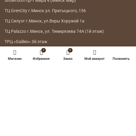
Showroom пр-т Мира 4 (Минск Мир)
ТЦ GrenCity г.Минск ул. Притыцкого, 156
ТЦ Силуэт г.Минск, ул.Веры Хоружей 1а
ТЦ Palazzo г.Минск, ул. Тимирязева 74А (1й этаж)
ТРЦ «Galileo» 3й этаж
0
0
ГЛАВНОЕ МЕНЮ
Магазин
Избранное
Заказ
Мой аккаунт
Позвонить
КАТАЛОГ
ДОСТАВКА
ВОЗВРАТ ТОВАРА
О НАС
КОНТАКТЫ