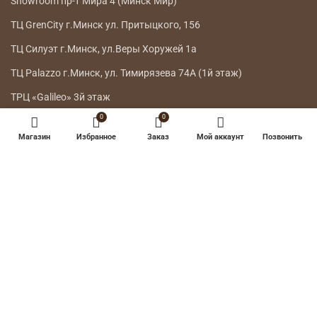
Showroom пр-т Мира 4 (Минск Мир)
ТЦ GrenCity г.Минск ул. Притыцкого, 156
ТЦ Силуэт г.Минск, ул.Веры Хоружей 1а
ТЦ Palazzo г.Минск, ул. Тимирязева 74А (1й этаж)
ТРЦ «Galileo» 3й этаж
0
0
ГЛАВНОЕ МЕНЮ
Магазин
Избранное
Заказ
Мой аккаунт
Позвонить
КАТАЛОГ
ДОСТАВКА
ВОЗВРАТ ТОВАРА
О НАС
КОНТАКТЫ