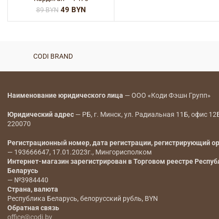
49
BYN
89
BYN
CODI BRAND
Наименование юридического лица
— ООО «Коди Фэшн Групп»
Юридический адрес
— РБ, г. Минск, ул. Радиальная 11Б, офис 12
220070
Регистрационный номер, дата регистрации, регистрирующий о
— 193666647, 17.01.2023г., Мингорисполком
Интернет-магазин зарегистрирован в Торговом реестре Респуб
Беларусь
— №3984440
Страна, валюта
Республика Беларусь, белорусский рубль, BYN
Обратная связь
office@codi.by