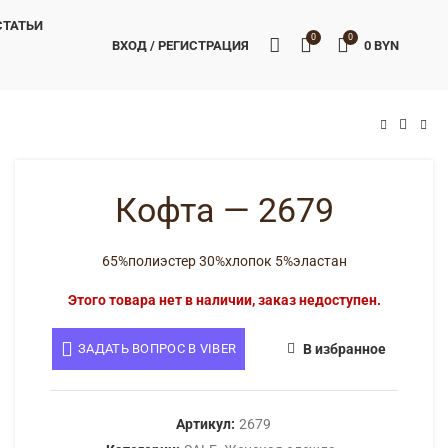
СТАТЬИ
0
0
ВХОД / РЕГИСТРАЦИЯ
0
BYN
BYN
BYN
Кофта — 2679
65%полиэстер 30%хлопок 5%эластан
Этого товара нет в наличии, заказ недоступен.
ЗАДАТЬ ВОПРОС В VIBER
В избранное
Артикул:
2679