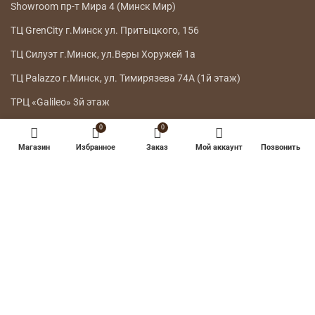
Showroom пр-т Мира 4 (Минск Мир)
ТЦ GrenCity г.Минск ул. Притыцкого, 156
ТЦ Силуэт г.Минск, ул.Веры Хоружей 1а
ТЦ Palazzo г.Минск, ул. Тимирязева 74А (1й этаж)
ТРЦ «Galileo» 3й этаж
0
0
ГЛАВНОЕ МЕНЮ
Магазин
Избранное
Заказ
Мой аккаунт
Позвонить
КАТАЛОГ
ДОСТАВКА
ВОЗВРАТ ТОВАРА
О НАС
КОНТАКТЫ