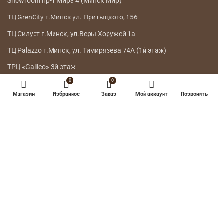
Showroom пр-т Мира 4 (Минск Мир)
ТЦ GrenCity г.Минск ул. Притыцкого, 156
ТЦ Силуэт г.Минск, ул.Веры Хоружей 1а
ТЦ Palazzo г.Минск, ул. Тимирязева 74А (1й этаж)
ТРЦ «Galileo» 3й этаж
0
0
ГЛАВНОЕ МЕНЮ
Магазин
Избранное
Заказ
Мой аккаунт
Позвонить
КАТАЛОГ
ДОСТАВКА
ВОЗВРАТ ТОВАРА
О НАС
КОНТАКТЫ