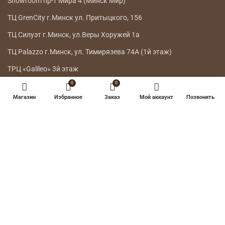
Showroom пр-т Мира 4 (Минск Мир)
ТЦ GrenCity г.Минск ул. Притыцкого, 156
ТЦ Силуэт г.Минск, ул.Веры Хоружей 1а
ТЦ Palazzo г.Минск, ул. Тимирязева 74А (1й этаж)
ТРЦ «Galileo» 3й этаж
0
0
ГЛАВНОЕ МЕНЮ
Магазин
Избранное
Заказ
Мой аккаунт
Позвонить
КАТАЛОГ
ДОСТАВКА
ВОЗВРАТ ТОВАРА
О НАС
КОНТАКТЫ