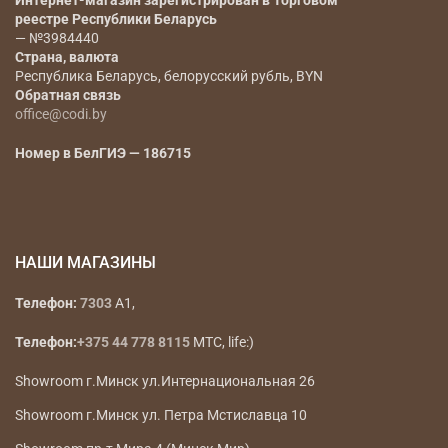
Наименование юридического лица
— ООО «Коди
Фэшн Групп»
Юридический адрес
— РБ, г. Минск, ул.
Радиальная 11Б, офис 12Б инд 220070
Регистрационный номер, дата регистрации,
регистрирующий орган
— 193666647, 17.01.2023г., Мингорисполком
Интернет-магазин зарегистрирован в Торговом
реестре Республики Беларусь
— №3984440
Страна, валюта
Республика Беларусь, белорусский рубль, BYN
Обратная связь
office@codi.by
Номер в БелГИЭ — 186715