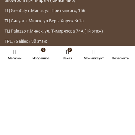
НАШИ МАГАЗИНЫ
Телефон:
7303
A1,
Телефон:
+375 44 778 8115
МТС, life:)
Showroom г.Минск ул.Интернациональная 26
0
0
Showroom г.Минск ул. Петра Мстиславца 10
Магазин
Избранное
Заказ
Мой аккаунт
Позвонить
Showroom пр-т Мира 4 (Минск Мир)
ТЦ GrenCity г.Минск ул. Притыцкого, 156
ТЦ Силуэт г.Минск, ул.Веры Хоружей 1а
ТЦ Palazzo г.Минск, ул. Тимирязева 74А (1й этаж)
ТРЦ «Galileo» 3й этаж
ГЛАВНОЕ МЕНЮ
КАТАЛОГ