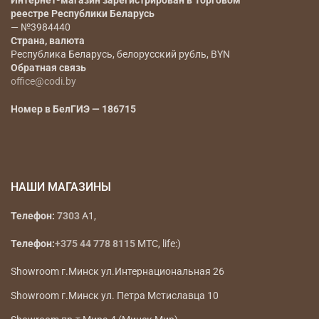
Наименование юридического лица
— ООО «Коди
Фэшн Групп»
Юридический адрес
— РБ, г. Минск, ул.
Радиальная 11Б, офис 12Б инд 220070
Регистрационный номер, дата регистрации,
регистрирующий орган
— 193666647, 17.01.2023г., Мингорисполком
Интернет-магазин зарегистрирован в Торговом
реестре Республики Беларусь
— №3984440
Страна, валюта
Республика Беларусь, белорусский рубль, BYN
Обратная связь
office@codi.by
Номер в БелГИЭ — 186715