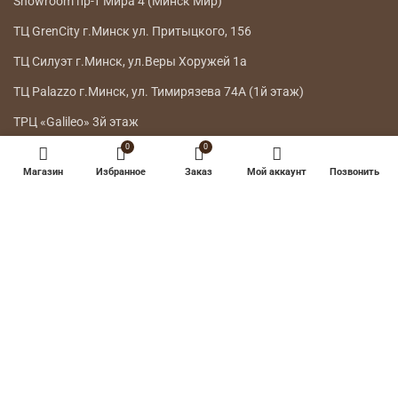
Showroom пр-т Мира 4 (Минск Мир)
ТЦ GrenCity г.Минск ул. Притыцкого, 156
ТЦ Силуэт г.Минск, ул.Веры Хоружей 1а
ТЦ Palazzo г.Минск, ул. Тимирязева 74А (1й этаж)
ТРЦ «Galileo» 3й этаж
0
0
ГЛАВНОЕ МЕНЮ
Магазин
Избранное
Заказ
Мой аккаунт
Позвонить
КАТАЛОГ
ДОСТАВКА
ВОЗВРАТ ТОВАРА
О НАС
КОНТАКТЫ