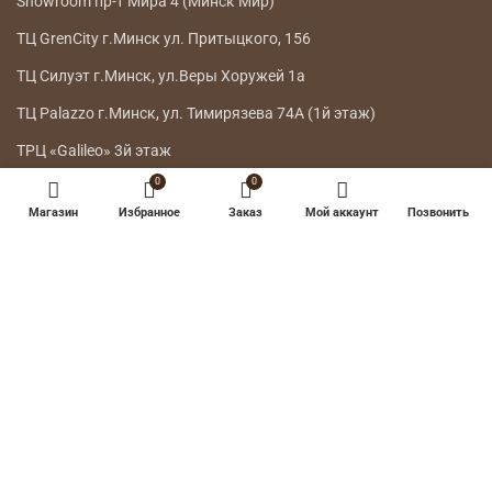
Showroom пр-т Мира 4 (Минск Мир)
ТЦ GrenCity г.Минск ул. Притыцкого, 156
ТЦ Силуэт г.Минск, ул.Веры Хоружей 1а
ТЦ Palazzo г.Минск, ул. Тимирязева 74А (1й этаж)
ТРЦ «Galileo» 3й этаж
0
0
ГЛАВНОЕ МЕНЮ
Магазин
Избранное
Заказ
Мой аккаунт
Позвонить
КАТАЛОГ
ДОСТАВКА
ВОЗВРАТ ТОВАРА
О НАС
КОНТАКТЫ