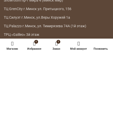
Showroom пр-т Мира 4 (Минск Мир)
ТЦ GrenCity г.Минск ул. Притыцкого, 156
ТЦ Силуэт г.Минск, ул.Веры Хоружей 1а
ТЦ Palazzo г.Минск, ул. Тимирязева 74А (1й этаж)
ТРЦ «Galileo» 3й этаж
0
0
ГЛАВНОЕ МЕНЮ
Магазин
Избранное
Заказ
Мой аккаунт
Позвонить
КАТАЛОГ
ДОСТАВКА
ВОЗВРАТ ТОВАРА
О НАС
КОНТАКТЫ