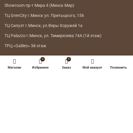
Showroom пр-т Мира 4 (Минск Мир)
ТЦ GrenCity г.Минск ул. Притыцкого, 156
ТЦ Силуэт г.Минск, ул.Веры Хоружей 1а
ТЦ Palazzo г.Минск, ул. Тимирязева 74А (1й этаж)
ТРЦ «Galileo» 3й этаж
0
0
ГЛАВНОЕ МЕНЮ
Магазин
Избранное
Заказ
Мой аккаунт
Позвонить
КАТАЛОГ
ДОСТАВКА
ВОЗВРАТ ТОВАРА
О НАС
КОНТАКТЫ