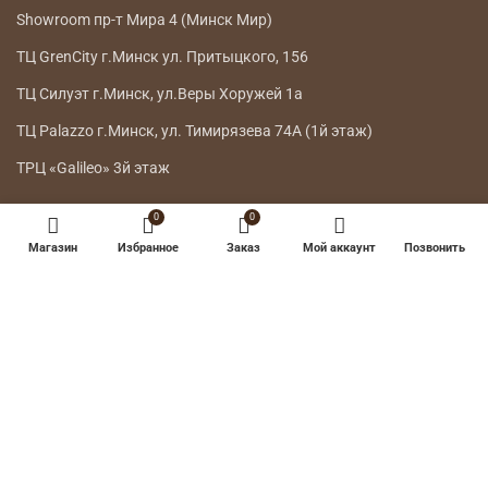
НАШИ МАГАЗИНЫ
Телефон:
7303
A1,
Телефон:
+375 44 778 8115
МТС, life:)
Showroom г.Минск ул.Интернациональная 26
Showroom г.Минск ул. Петра Мстиславца 10
0
0
Showroom пр-т Мира 4 (Минск Мир)
Магазин
Избранное
Заказ
Мой аккаунт
Позвонить
ТЦ GrenCity г.Минск ул. Притыцкого, 156
ТЦ Силуэт г.Минск, ул.Веры Хоружей 1а
ТЦ Palazzo г.Минск, ул. Тимирязева 74А (1й этаж)
ТРЦ «Galileo» 3й этаж
ГЛАВНОЕ МЕНЮ