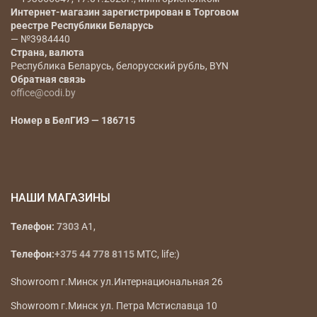
Наименование юридического лица
— ООО «Коди
Фэшн Групп»
Юридический адрес
— РБ, г. Минск, ул.
Радиальная 11Б, офис 12Б инд 220070
Регистрационный номер, дата регистрации,
регистрирующий орган
— 193666647, 17.01.2023г., Мингорисполком
Интернет-магазин зарегистрирован в Торговом
реестре Республики Беларусь
— №3984440
Страна, валюта
Республика Беларусь, белорусский рубль, BYN
Обратная связь
office@codi.by
Номер в БелГИЭ — 186715