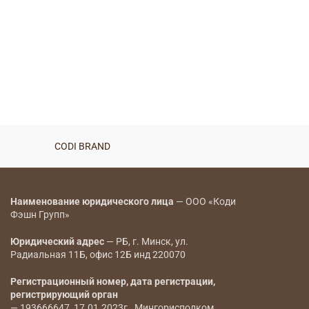
NEW
Анорак удлиненный —
8081
BYN
Куртка — 8092
BYN
CODI BRAND
CODI BRAND