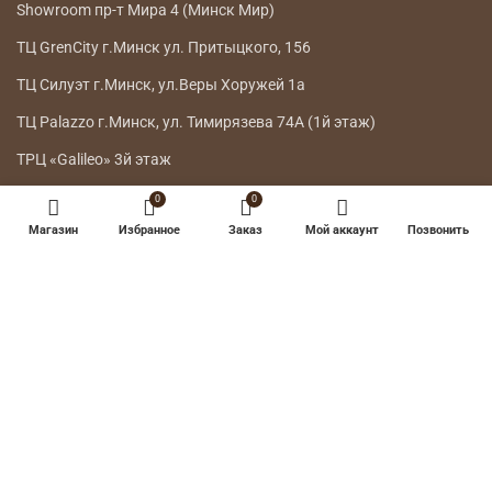
Showroom пр-т Мира 4 (Минск Мир)
ТЦ GrenCity г.Минск ул. Притыцкого, 156
ТЦ Силуэт г.Минск, ул.Веры Хоружей 1а
ТЦ Palazzo г.Минск, ул. Тимирязева 74А (1й этаж)
ТРЦ «Galileo» 3й этаж
0
0
ГЛАВНОЕ МЕНЮ
Магазин
Избранное
Заказ
Мой аккаунт
Позвонить
КАТАЛОГ
ДОСТАВКА
ВОЗВРАТ ТОВАРА
О НАС
КОНТАКТЫ