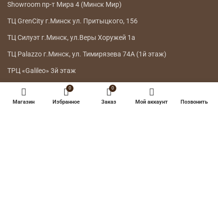
Showroom пр-т Мира 4 (Минск Мир)
ТЦ GrenCity г.Минск ул. Притыцкого, 156
ТЦ Силуэт г.Минск, ул.Веры Хоружей 1а
ТЦ Palazzo г.Минск, ул. Тимирязева 74А (1й этаж)
ТРЦ «Galileo» 3й этаж
0
0
ГЛАВНОЕ МЕНЮ
Магазин
Избранное
Заказ
Мой аккаунт
Позвонить
КАТАЛОГ
ДОСТАВКА
ВОЗВРАТ ТОВАРА
О НАС
КОНТАКТЫ