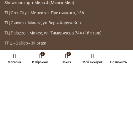
Showroom пр-т Мира 4 (Минск Мир)
ТЦ GrenCity г.Минск ул. Притыцкого, 156
ТЦ Силуэт г.Минск, ул.Веры Хоружей 1а
ТЦ Palazzo г.Минск, ул. Тимирязева 74А (1й этаж)
ТРЦ «Galileo» 3й этаж
0
0
ГЛАВНОЕ МЕНЮ
Магазин
Избранное
Заказ
Мой аккаунт
Позвонить
КАТАЛОГ
ДОСТАВКА
ВОЗВРАТ ТОВАРА
О НАС
КОНТАКТЫ