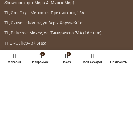
НАШИ МАГАЗИНЫ
Телефон:
7303
A1,
Телефон:
+375 44 778 8115
МТС, life:)
Showroom г.Минск ул.Интернациональная 26
0
0
Showroom г.Минск ул. Петра Мстиславца 10
Магазин
Избранное
Заказ
Мой аккаунт
Позвонить
Showroom пр-т Мира 4 (Минск Мир)
ТЦ GrenCity г.Минск ул. Притыцкого, 156
ТЦ Силуэт г.Минск, ул.Веры Хоружей 1а
ТЦ Palazzo г.Минск, ул. Тимирязева 74А (1й этаж)
ТРЦ «Galileo» 3й этаж
ГЛАВНОЕ МЕНЮ