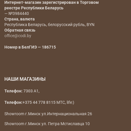
Наименование юридического лица
— ООО «Коди
Фэшн Групп»
Юридический адрес
— РБ, г. Минск, ул.
Радиальная 11Б, офис 12Б инд 220070
Регистрационный номер, дата регистрации,
регистрирующий орган
— 193666647, 17.01.2023г., Мингорисполком
Интернет-магазин зарегистрирован в Торговом
реестре Республики Беларусь
— №3984440
Страна, валюта
Республика Беларусь, белорусский рубль, BYN
Обратная связь
office@codi.by
Номер в БелГИЭ — 186715