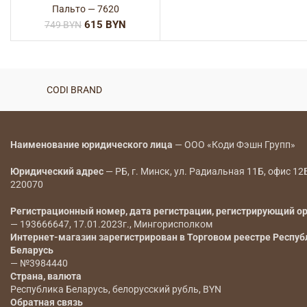
Пальто — 7620
615
BYN
749
BYN
CODI BRAND
Наименование юридического лица
— ООО «Коди Фэшн Групп»
Юридический адрес
— РБ, г. Минск, ул. Радиальная 11Б, офис 12
220070
Регистрационный номер, дата регистрации, регистрирующий о
— 193666647, 17.01.2023г., Мингорисполком
Интернет-магазин зарегистрирован в Торговом реестре Респуб
Беларусь
— №3984440
Страна, валюта
Республика Беларусь, белорусский рубль, BYN
Обратная связь