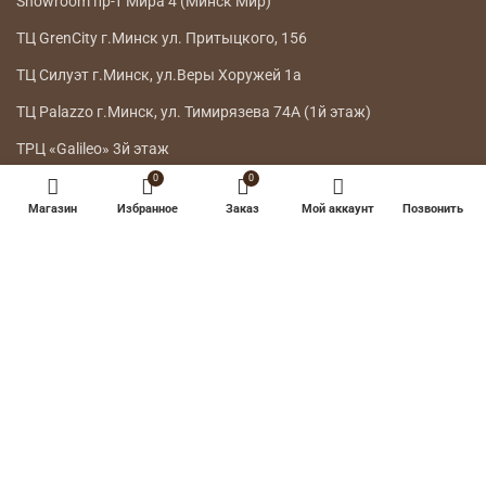
Showroom пр-т Мира 4 (Минск Мир)
ТЦ GrenCity г.Минск ул. Притыцкого, 156
ТЦ Силуэт г.Минск, ул.Веры Хоружей 1а
ТЦ Palazzo г.Минск, ул. Тимирязева 74А (1й этаж)
ТРЦ «Galileo» 3й этаж
0
0
ГЛАВНОЕ МЕНЮ
Магазин
Избранное
Заказ
Мой аккаунт
Позвонить
КАТАЛОГ
ДОСТАВКА
ВОЗВРАТ ТОВАРА
О НАС
КОНТАКТЫ