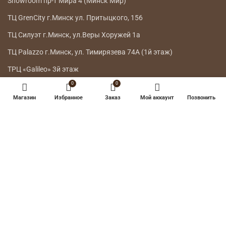
Showroom пр-т Мира 4 (Минск Мир)
ТЦ GrenCity г.Минск ул. Притыцкого, 156
ТЦ Силуэт г.Минск, ул.Веры Хоружей 1а
ТЦ Palazzo г.Минск, ул. Тимирязева 74А (1й этаж)
ТРЦ «Galileo» 3й этаж
0
0
ГЛАВНОЕ МЕНЮ
Магазин
Избранное
Заказ
Мой аккаунт
Позвонить
КАТАЛОГ
ДОСТАВКА
ВОЗВРАТ ТОВАРА
О НАС
КОНТАКТЫ