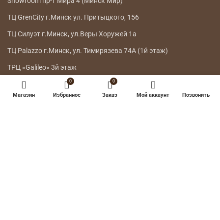
Showroom пр-т Мира 4 (Минск Мир)
ТЦ GrenCity г.Минск ул. Притыцкого, 156
ТЦ Силуэт г.Минск, ул.Веры Хоружей 1а
ТЦ Palazzo г.Минск, ул. Тимирязева 74А (1й этаж)
ТРЦ «Galileo» 3й этаж
0
0
ГЛАВНОЕ МЕНЮ
Магазин
Избранное
Заказ
Мой аккаунт
Позвонить
КАТАЛОГ
ДОСТАВКА
ВОЗВРАТ ТОВАРА
О НАС
КОНТАКТЫ