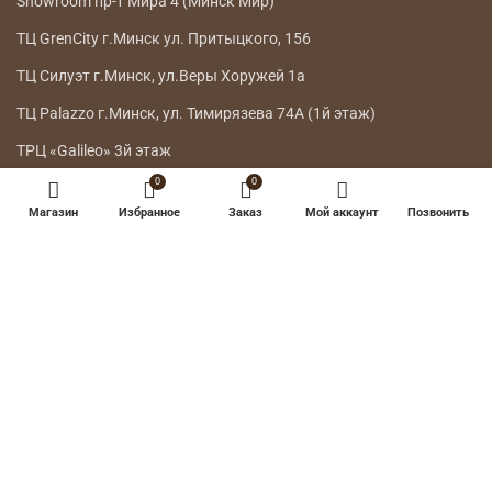
Showroom пр-т Мира 4 (Минск Мир)
ТЦ GrenCity г.Минск ул. Притыцкого, 156
ТЦ Силуэт г.Минск, ул.Веры Хоружей 1а
ТЦ Palazzo г.Минск, ул. Тимирязева 74А (1й этаж)
ТРЦ «Galileo» 3й этаж
0
0
ГЛАВНОЕ МЕНЮ
Магазин
Избранное
Заказ
Мой аккаунт
Позвонить
КАТАЛОГ
ДОСТАВКА
ВОЗВРАТ ТОВАРА
О НАС
КОНТАКТЫ