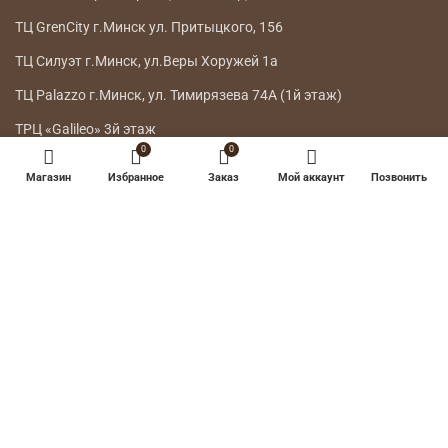
ТЦ GrenCity г.Минск ул. Притыцкого, 156
ТЦ Силуэт г.Минск, ул.Веры Хоружей 1а
ТЦ Palazzo г.Минск, ул. Тимирязева 74А (1й этаж)
ТРЦ «Galileo» 3й этаж
0
0
ГЛАВНОЕ МЕНЮ
Магазин
Избранное
Заказ
Мой аккаунт
Позвонить
КАТАЛОГ
ДОСТАВКА
ВОЗВРАТ ТОВАРА
О НАС
КОНТАКТЫ