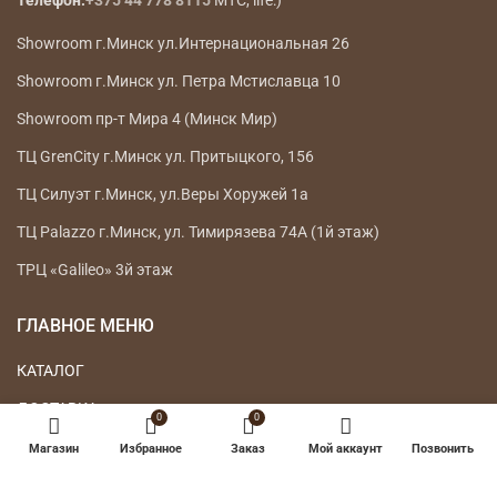
Showroom г.Минск ул.Интернациональная 26
Showroom г.Минск ул. Петра Мстиславца 10
Showroom пр-т Мира 4 (Минск Мир)
ТЦ GrenCity г.Минск ул. Притыцкого, 156
ТЦ Силуэт г.Минск, ул.Веры Хоружей 1а
ТЦ Palazzo г.Минск, ул. Тимирязева 74А (1й этаж)
ТРЦ «Galileo» 3й этаж
ГЛАВНОЕ МЕНЮ
КАТАЛОГ
ДОСТАВКА
0
0
ВОЗВРАТ ТОВАРА
Магазин
Избранное
Заказ
Мой аккаунт
Позвонить
О НАС