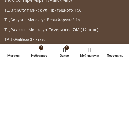
Showroom пр-т Мира 4 (Минск Мир)
ТЦ GrenCity г.Минск ул. Притыцкого, 156
ТЦ Силуэт г.Минск, ул.Веры Хоружей 1а
ТЦ Palazzo г.Минск, ул. Тимирязева 74А (1й этаж)
ТРЦ «Galileo» 3й этаж
0
0
ГЛАВНОЕ МЕНЮ
Магазин
Избранное
Заказ
Мой аккаунт
Позвонить
КАТАЛОГ
ДОСТАВКА
ВОЗВРАТ ТОВАРА
О НАС
КОНТАКТЫ