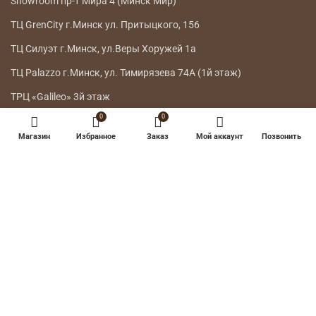
Showroom пр-т Мира 4 (Минск Мир)
ТЦ GrenCity г.Минск ул. Притыцкого, 156
ТЦ Силуэт г.Минск, ул.Веры Хоружей 1а
ТЦ Palazzo г.Минск, ул. Тимирязева 74А (1й этаж)
ТРЦ «Galileo» 3й этаж
0
0
ГЛАВНОЕ МЕНЮ
Магазин
Избранное
Заказ
Мой аккаунт
Позвонить
КАТАЛОГ
ДОСТАВКА
ВОЗВРАТ ТОВАРА
О НАС
КОНТАКТЫ