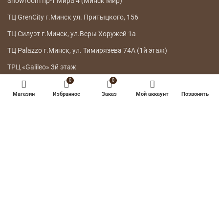
Showroom пр-т Мира 4 (Минск Мир)
ТЦ GrenCity г.Минск ул. Притыцкого, 156
ТЦ Силуэт г.Минск, ул.Веры Хоружей 1а
ТЦ Palazzo г.Минск, ул. Тимирязева 74А (1й этаж)
ТРЦ «Galileo» 3й этаж
0
0
ГЛАВНОЕ МЕНЮ
Магазин
Избранное
Заказ
Мой аккаунт
Позвонить
КАТАЛОГ
ДОСТАВКА
ВОЗВРАТ ТОВАРА
О НАС
КОНТАКТЫ