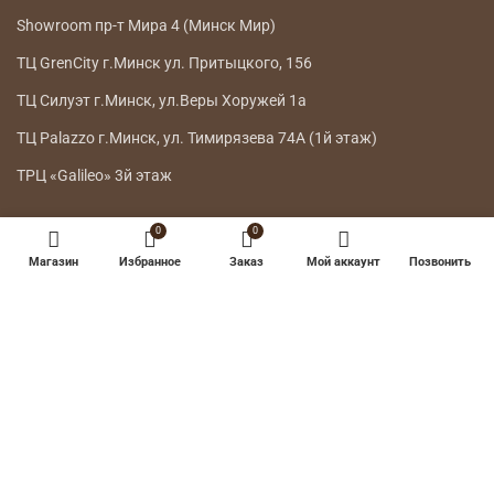
Showroom пр-т Мира 4 (Минск Мир)
ТЦ GrenCity г.Минск ул. Притыцкого, 156
ТЦ Силуэт г.Минск, ул.Веры Хоружей 1а
ТЦ Palazzo г.Минск, ул. Тимирязева 74А (1й этаж)
ТРЦ «Galileo» 3й этаж
ГЛАВНОЕ МЕНЮ
0
0
Магазин
Избранное
Заказ
Мой аккаунт
Позвонить
КАТАЛОГ
ДОСТАВКА
ВОЗВРАТ ТОВАРА
О НАС
КОНТАКТЫ