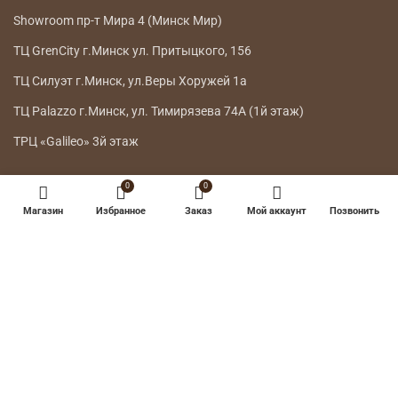
Showroom пр-т Мира 4 (Минск Мир)
ТЦ GrenCity г.Минск ул. Притыцкого, 156
ТЦ Силуэт г.Минск, ул.Веры Хоружей 1а
ТЦ Palazzo г.Минск, ул. Тимирязева 74А (1й этаж)
ТРЦ «Galileo» 3й этаж
ГЛАВНОЕ МЕНЮ
0
0
Магазин
Избранное
Заказ
Мой аккаунт
Позвонить
КАТАЛОГ
ДОСТАВКА
ВОЗВРАТ ТОВАРА
О НАС
КОНТАКТЫ