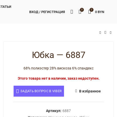
СТАТЬИ
0
0
ВХОД / РЕГИСТРАЦИЯ
0
BYN
BYN
BYN
Юбка — 6887
68% полиэстер 28% вискоза 6% спандекс
Этого товара нет в наличии, заказ недоступен.
ЗАДАТЬ ВОПРОС В VIBER
В избранное
Артикул:
6887