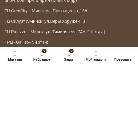
Showroom пр-т Мира 4 (Минск Мир)
ТЦ GrenCity г.Минск ул. Притыцкого, 156
ТЦ Силуэт г.Минск, ул.Веры Хоружей 1а
ТЦ Palazzo г.Минск, ул. Тимирязева 74А (1й этаж)
ТРЦ «Galileo» 3й этаж
0
0
ГЛАВНОЕ МЕНЮ
Магазин
Избранное
Заказ
Мой аккаунт
Позвонить
КАТАЛОГ
ДОСТАВКА
ВОЗВРАТ ТОВАРА
О НАС
КОНТАКТЫ