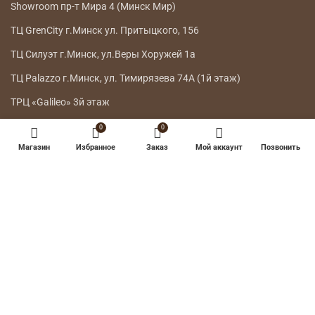
Showroom пр-т Мира 4 (Минск Мир)
ТЦ GrenCity г.Минск ул. Притыцкого, 156
ТЦ Силуэт г.Минск, ул.Веры Хоружей 1а
ТЦ Palazzo г.Минск, ул. Тимирязева 74А (1й этаж)
ТРЦ «Galileo» 3й этаж
0
0
ГЛАВНОЕ МЕНЮ
Магазин
Избранное
Заказ
Мой аккаунт
Позвонить
КАТАЛОГ
ДОСТАВКА
ВОЗВРАТ ТОВАРА
О НАС
КОНТАКТЫ