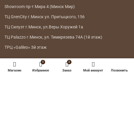
Showroom пр-т Мира 4 (Минск Мир)
ТЦ GrenCity г.Минск ул. Притыцкого, 156
ТЦ Силуэт г.Минск, ул.Веры Хоружей 1а
ТЦ Palazzo г.Минск, ул. Тимирязева 74А (1й этаж)
ТРЦ «Galileo» 3й этаж
ГЛАВНОЕ МЕНЮ
0
0
Магазин
Избранное
Заказ
Мой аккаунт
Позвонить
КАТАЛОГ
ДОСТАВКА
ВОЗВРАТ ТОВАРА
О НАС
КОНТАКТЫ