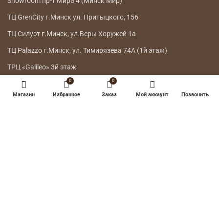
Showroom пр-т Мира 4 (Минск Мир)
ТЦ GrenCity г.Минск ул. Притыцкого, 156
ТЦ Силуэт г.Минск, ул.Веры Хоружей 1а
ТЦ Palazzo г.Минск, ул. Тимирязева 74А (1й этаж)
ТРЦ «Galileo» 3й этаж
0
0
ГЛАВНОЕ МЕНЮ
Магазин
Избранное
Заказ
Мой аккаунт
Позвонить
КАТАЛОГ
ДОСТАВКА
ВОЗВРАТ ТОВАРА
О НАС
КОНТАКТЫ