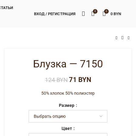
СТАТЬИ
0
0
ВХОД / РЕГИСТРАЦИЯ
0
BYN
BYN
BYN
BYN
BYN
Блузка — 7150
71
BYN
124
BYN
50% хлопок 50% полиэстер
Размер
Цвет