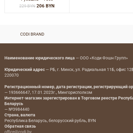
206
BYN
229
BYN
CODI BRAND
Наименование юридического лица
— ООО «Коди Фэшн Групп»
Юридический адрес
— РБ, г. Минск, ул. Радиальная 11Б, офис 12
220070
Регистрационный номер, дата регистрации, регистрирующий о
— 193666647, 17.01.2023г., Мингорисполком
Интернет-магазин зарегистрирован в Торговом реестре Респуб
Беларусь
— №3984440
Страна, валюта
Республика Беларусь, белорусский рубль, BYN
Обратная связь
office@codi.by