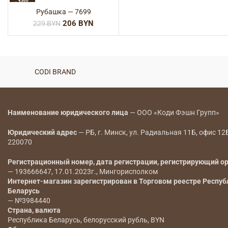
-10%
Рубашка — 7699
206
BYN
229
BYN
CODI BRAND
Наименование юридического лица
— ООО «Коди Фэшн Групп»
Юридический адрес
— РБ, г. Минск, ул. Радиальная 11Б, офис 12
220070
Регистрационный номер, дата регистрации, регистрирующий о
— 193666647, 17.01.2023г., Мингорисполком
Интернет-магазин зарегистрирован в Торговом реестре Респуб
Беларусь
— №3984440
Страна, валюта
Республика Беларусь, белорусский рубль, BYN