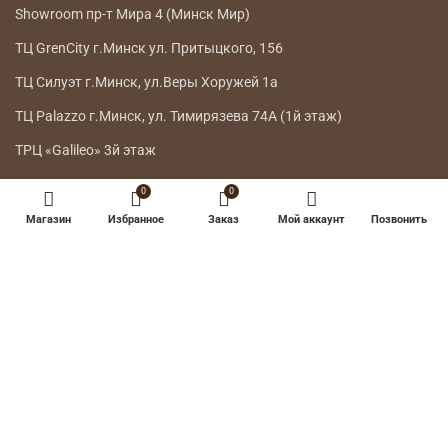
Showroom пр-т Мира 4 (Минск Мир)
ТЦ GrenCity г.Минск ул. Притыцкого, 156
ТЦ Силуэт г.Минск, ул.Веры Хоружей 1а
ТЦ Palazzo г.Минск, ул. Тимирязева 74А (1й этаж)
ТРЦ «Galileo» 3й этаж
0
0
ГЛАВНОЕ МЕНЮ
Магазин
Избранное
Заказ
Мой аккаунт
Позвонить
КАТАЛОГ
ДОСТАВКА
ВОЗВРАТ ТОВАРА
О НАС
КОНТАКТЫ